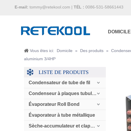
E-mail:
tommy@retekool.com
|
TÉL :
0086-531-58661443
DOMICILE
Vous êtes ici:
Domicile
»
Des produits
»
Condenseur
aluminium 3/4HP
LISTE DE PRODUITS
Condensateur de tube de fil
Condenseur à plaques tubulaires
Évaporateur Roll Bond
Évaporateur à tube métallique
Sèche-accumulateur et clapet anti-retour