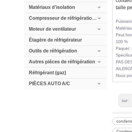
condens
Matériaux d'isolation
taille p
Compresseur de réfrigération HollySnow
Puissanc
Matériau
Moteur de ventilateur
Peut fon
Étagère de réfrigérateur
100 %
Paquet :
Outils de réfrigération
Spécifi
Autres pièces de réfrigération
PAS DES
AILERON
Réfrigérant (gaz)
Nous pou
PIÈCES AUTO A/C
sur:
condense
Condens