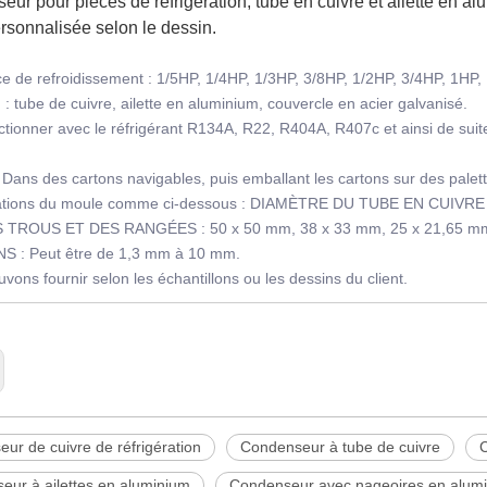
eur pour pièces de réfrigération, tube en cuivre et ailette en a
ersonnalisée selon le dessin.
e de refroidissement : 1/5HP, 1/4HP, 1/3HP, 3/8HP, 1/2HP, 3/4HP, 1HP,
 : tube de cuivre, ailette en aluminium,
couvercle en acier galvanisé.
ctionner avec le réfrigérant R134A, R22, R404A, R407c et ainsi de suite
 Dans des cartons navigables, puis emballant les cartons sur des palett
cations du moule comme ci-dessous : DIAMÈTRE DU TUBE EN CUIVRE 
 TROUS ET DES RANGÉES : 50 x 50 mm, 38 x 33 mm, 25 x 21,65 mm,
S : Peut être de 1,3 mm à 10 mm.
vons fournir selon les échantillons ou les dessins du client.
ur de cuivre de réfrigération
Condenseur à tube de cuivre
eur à ailettes en aluminium
Condenseur avec nageoires en alum