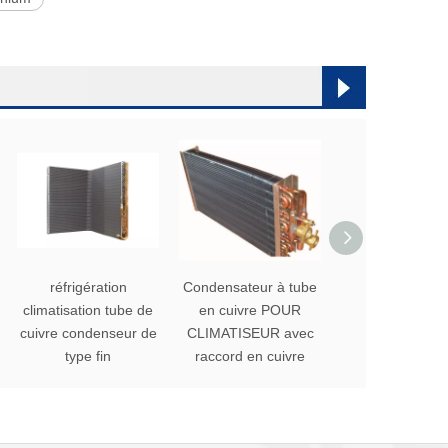
réfrigération
Condensateur à tube
Condenseur à tu
climatisation tube de
en cuivre POUR
cuivre de typ
cuivre condenseur de
CLIMATISEUR avec
POUR CLIMATI
type fin
raccord en cuivre