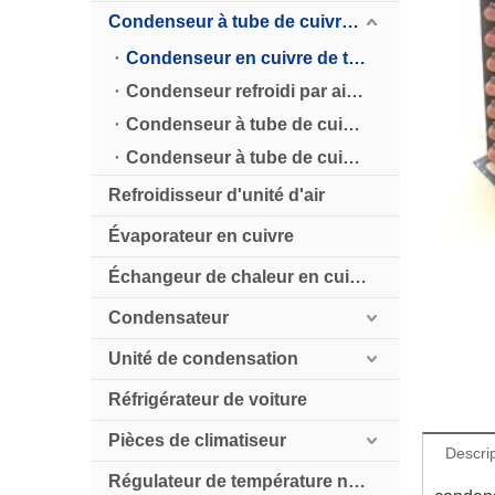
Condenseur à tube de cuivre refroidi par air
Condenseur en cuivre de type standard CD
Condenseur refroidi par air de type installation au pied CDC
Condenseur à tube de cuivre de type CDS à faible bruit
Condenseur à tube de cuivre de type V CDV pour la réfrigération industrielle
Refroidisseur d'unité d'air
Évaporateur en cuivre
Échangeur de chaleur en cuivre
Condensateur
Unité de condensation
Réfrigérateur de voiture
Pièces de climatiseur
Descrip
Régulateur de température numérique