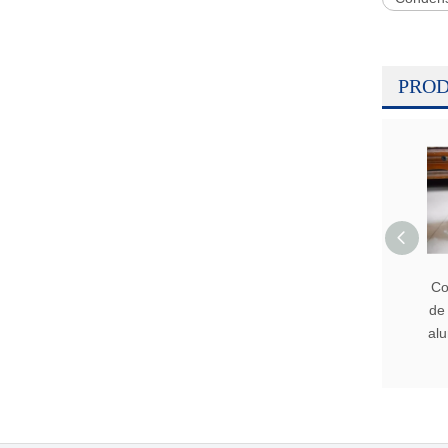
PROD
Co
de 
al