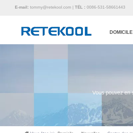
E-mail:
tommy@retekool.com
|
TÉL :
0086-531-58661443
DOMICILE
Vous pouvez en s