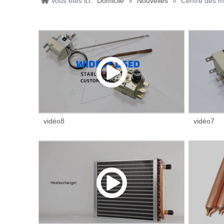
Vous êtes ici:
Domicile
»
Nouvelles
»
Centre des m
vidéo8
vidéo7