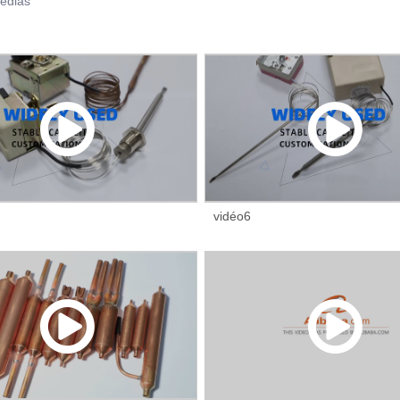
édias
vidéo6