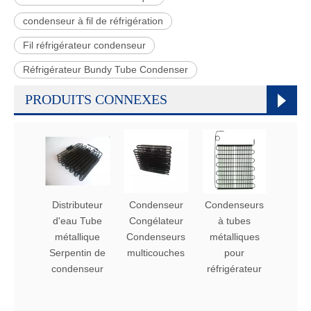
condenseur à fil de réfrigération
Fil réfrigérateur condenseur
Réfrigérateur Bundy Tube Condenser
PRODUITS CONNEXES
Distributeur
Condenseur
Condenseurs
Conde
d'eau Tube
Congélateur
à tubes
de tub
métallique
Condenseurs
métalliques
de c
Serpentin de
multicouches
pour
noir
condenseur
réfrigérateur
réfrig