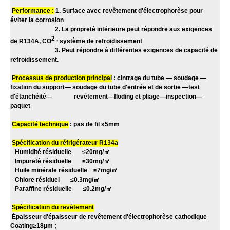
Performance :
1. Surface avec revêtement d'électrophorèse pour
éviter la corrosion
2. La propreté intérieure peut répondre aux exigences
2 ,
de R134A, CO
système de refroidissement
3. Peut répondre à différentes exigences de capacité de
refroidissement.
Processus de production principal
: cintrage du tube — soudage —
fixation du support— soudage du tube d'entrée et de sortie —test
d'étanchéité— revêtement—floding et pliage—inspection—
paquet
Capacité technique
: pas de fil »5mm
Spécification du réfrigérateur R134a
Humidité résiduelle ≤20mg/
㎡
Impureté résiduelle ≤30mg/
㎡
Huile minérale résiduelle ≤7mg/
㎡
Chlore résiduel ≤0.3mg/
㎡
Paraffine résiduelle ≤0.2mg/
㎡
Spécification du revêtement
Épaisseur d'épaisseur de revêtement d'électrophorèse cathodique
Coating≥18μm ;