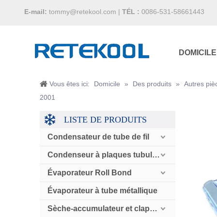
E-mail:
tommy@retekool.com
|
TÉL :
0086-531-58661443
DOMICILE
Vous êtes ici:
Domicile
»
Des produits
»
Autres piè
2001
LISTE DE PRODUITS
Condensateur de tube de fil
Condenseur à plaques tubulaires
Évaporateur Roll Bond
Évaporateur à tube métallique
Sèche-accumulateur et clapet anti-retour