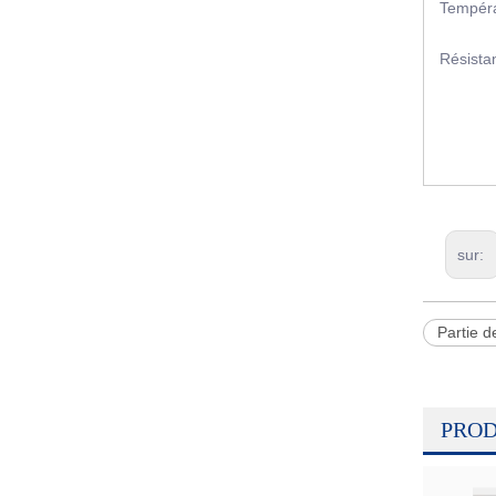
Tempéra
MARC
Résist
sur:
Partie d
PROD