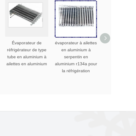
Évaporateur de
évaporateur à ailettes
évaporateur 
réfrigérateur de type
en aluminium à
réfrigérateu
tube en aluminium à
serpentin en
domestique 
ailettes en aluminium
aluminium r134a pour
commercial à ail
la réfrigération
en aluminium 
pièces de rech
de réfrigérat