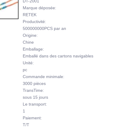
DT-2001
Marque déposée:
RETEK
Productivité:
500000000PCS par an
Origine:
Chine
Emballage:
Emballé dans des cartons navigables
Unité:
pc
Commande minimale:
3000 pièces
TransTime:
sous 15 jours
Le transport:
1
Paiement:
T/T