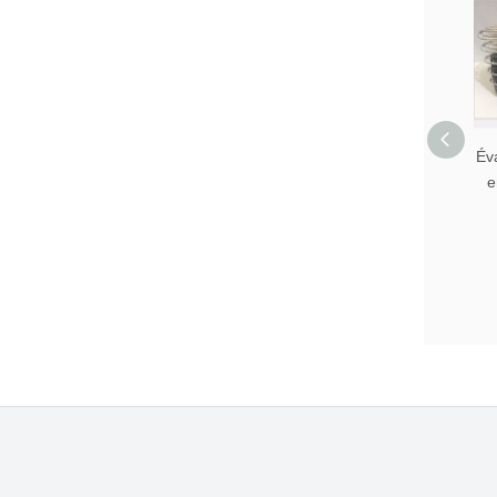
Éva
e