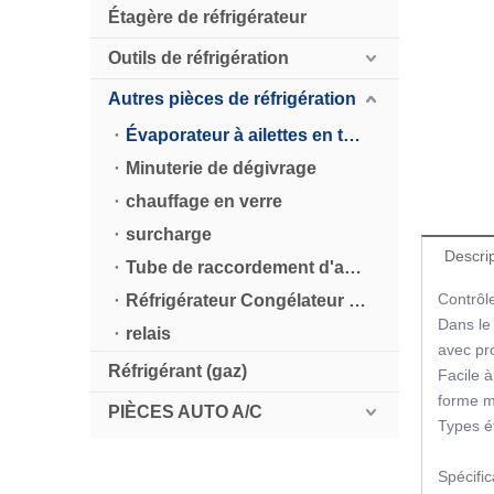
Étagère de réfrigérateur
Outils de réfrigération
Autres pièces de réfrigération
Évaporateur à ailettes en tube d'aluminium
Minuterie de dégivrage
chauffage en verre
surcharge
Descrip
Tube de raccordement d'aspiration du réfrigérateur
Contrôl
Réfrigérateur Congélateur plaque en aluminium gaufré
Dans le 
relais
avec pro
Réfrigérant (gaz)
Facile à 
forme mi
PIÈCES AUTO A/C
Types ét
Spécifi