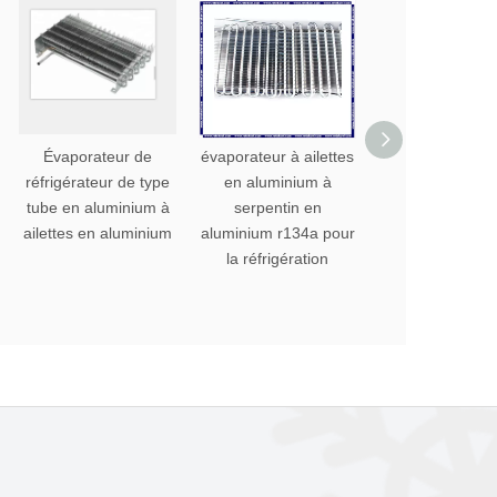
Évaporateur de
évaporateur à ailettes
évaporateur 
réfrigérateur de type
en aluminium à
réfrigérateu
tube en aluminium à
serpentin en
domestique 
ailettes en aluminium
aluminium r134a pour
commercial à ail
la réfrigération
en aluminium 
pièces de rech
de réfrigérat