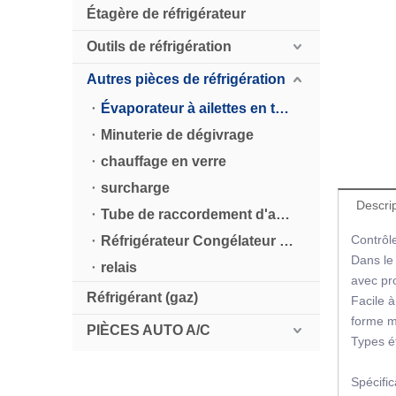
Étagère de réfrigérateur
Outils de réfrigération
Autres pièces de réfrigération
Évaporateur à ailettes en tube d'aluminium
Minuterie de dégivrage
chauffage en verre
surcharge
Descrip
Tube de raccordement d'aspiration du réfrigérateur
Contrôl
Réfrigérateur Congélateur plaque en aluminium gaufré
Dans le 
relais
avec pro
Réfrigérant (gaz)
Facile à 
forme mi
PIÈCES AUTO A/C
Types ét
Spécifi