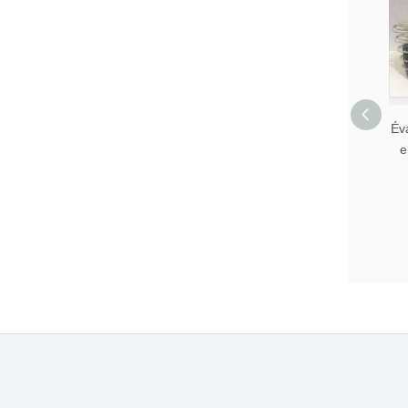
Éva
e