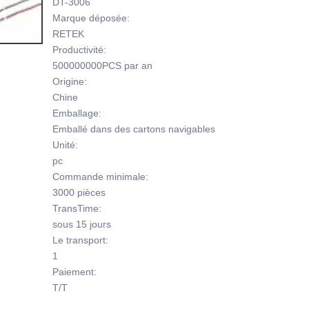
DT-3006
Marque déposée:
RETEK
Productivité:
500000000PCS par an
Origine:
Chine
Emballage:
Emballé dans des cartons navigables
Unité:
pc
Commande minimale:
3000 pièces
TransTime:
sous 15 jours
Le transport:
1
Paiement:
T/T