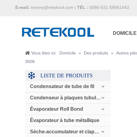
E-mail:
tommy@retekool.com
|
TÉL :
0086-531-58661443
DOMICILE
Vous êtes ici:
Domicile
»
Des produits
»
Autres piè
3006
LISTE DE PRODUITS
Condensateur de tube de fil
Condenseur à plaques tubulaires
Évaporateur Roll Bond
Évaporateur à tube métallique
Sèche-accumulateur et clapet anti-retour