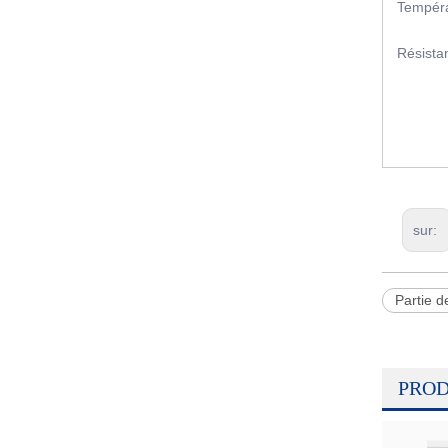
Tempéra
MARC
Résist
sur:
Partie d
PROD