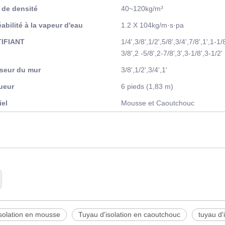
 de densité
40~120kg/m³
abilité à la vapeur d'eau
1.2 X 104kg/m·s·pa
TIFIANT
1/4',3/8',1/2',5/8',3/4',7/8',1',1-1/
3/8',2 -5/8',2-7/8',3',3-1/8',3-1/2'
sseur du mur
3/8',1/2',3/4',1'
ueur
6 pieds (1,83 m)
iel
Mousse et Caoutchouc
isolation en mousse
Tuyau d'isolation en caoutchouc
tuyau d'