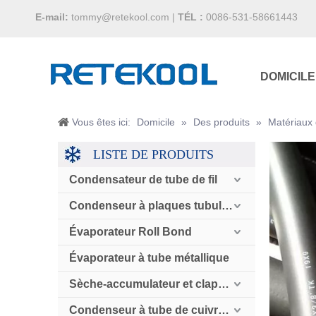
E-mail:
tommy@retekool.com
|
TÉL :
0086-531-58661443
DOMICILE
Vous êtes ici:
Domicile
»
Des produits
»
Matériaux 
LISTE DE PRODUITS
Condensateur de tube de fil
Condenseur à plaques tubulaires
Évaporateur Roll Bond
Évaporateur à tube métallique
Sèche-accumulateur et clapet anti-retour
Condenseur à tube de cuivre refroidi par air