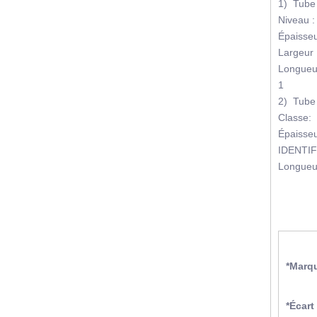
1) Tube 
Niveau 
Épaisse
Largeur
Longueu
1
2) Tube 
Classe:
Épaisse
IDENTIF
Longue
*Marq
*Écart