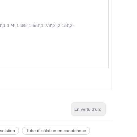
8',1-1 /4',1-3/8',1-5/8',1-7/8',2',2-1/8',2-
En vertu d'un:
isolation
Tube d'isolation en caoutchouc