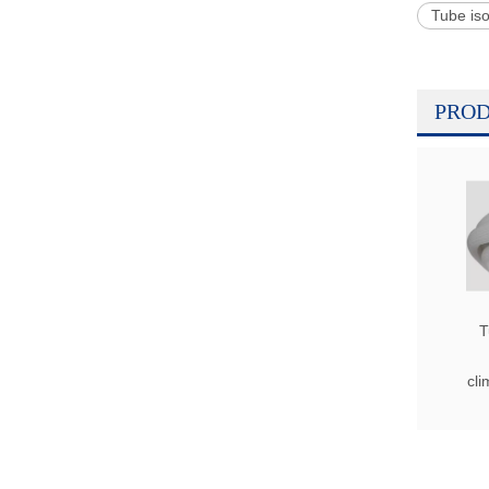
Tube iso
PROD
T
cli