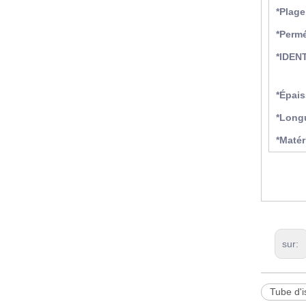
*Plage
*Permé
*IDEN
*Épai
*Long
*Matér
sur:
Tube d'