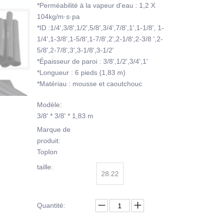
*Perméabilité à la vapeur d'eau : 1,2 X
104kg/m·s·pa
*ID :1/4',3/8',1/2',5/8',3/4',7/8',1',1-1/8', 1-
1/4',1-3/8',1-5/8',1-7/8',2',2-1/8',2-3/8 ',2-
5/8',2-7/8',3',3-1/8',3-1/2'
*Épaisseur de paroi : 3/8',1/2',3/4',1'
*Longueur : 6 pieds (1,83 m)
*Matériau : mousse et caoutchouc
Modèle:
3/8' * 3/8' * 1,83 m
Marque de
produit:
Toplon
taille:
28.22
Quantité: