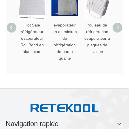
Hot Sale
évaporateur
rouleau de
évapo
réfrigérateur
en aluminium
réfrigération
roll 
évaporateur
de
évaporateur à
alum
Roll Bond en
réfrigération
plaques de
aluminium
de haute
liaison
qualité
Navigation rapide