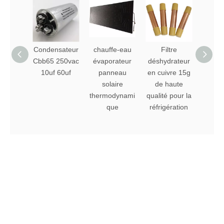
Condensateur
chauffe-eau
Filtre
Congé
Cbb65 250vac
évaporateur
déshydrateur
Roll 
10uf 60uf
panneau
en cuivre 15g
vapo
solaire
de haute
1185
thermodynami
qualité pour la
que
réfrigération
Navigation rapide