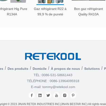
frigérant Hig Pure
Gaz réfrigérant R22 à
Bon gaz réfrigérant
R134A
99,9 % de pureté
Qiality R410A
/
/
/
/
/
es
Des produits
Domicile
À propos de nous
Solutions
P
TÉL: 0086-531-58661443
TÉLÉPHONE : 0086-13964095918
E-mail:
tommy@retekool.com
right © 2023 JINAN RETEK INDUSTRIES INC(JINAN BESTAR INC) All rights rese