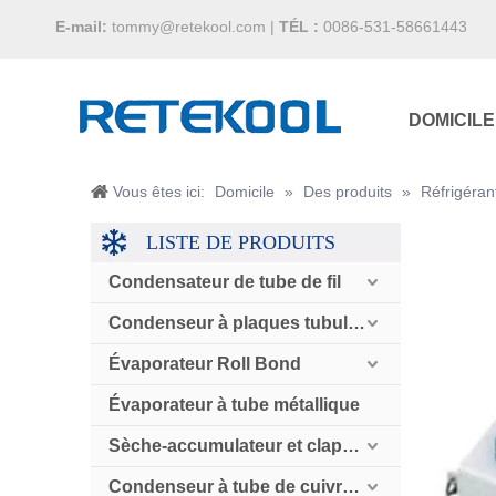
E-mail:
tommy@retekool.com
|
TÉL :
0086-531-58661443
DOMICILE
Vous êtes ici:
Domicile
»
Des produits
»
Réfrigéran
LISTE DE PRODUITS
Condensateur de tube de fil
Condenseur à plaques tubulaires
Évaporateur Roll Bond
Évaporateur à tube métallique
Sèche-accumulateur et clapet anti-retour
Condenseur à tube de cuivre refroidi par air